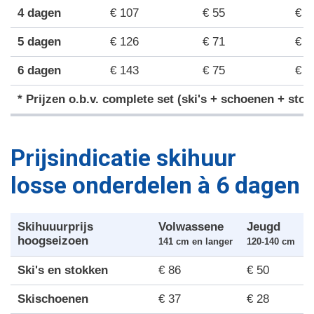
4 dagen
€ 107
€ 55
€ 5
5 dagen
€ 126
€ 71
€ 6
6 dagen
€ 143
€ 75
€ 7
* Prijzen o.b.v. complete set (ski's + schoenen + sto
Prijsindicatie skihuur
losse onderdelen à 6 dagen
Skihuuurprijs
Volwassene
Jeugd
hoogseizoen
141 cm en langer
120-140 cm
1
Ski's en stokken
€ 86
€ 50
Skischoenen
€ 37
€ 28