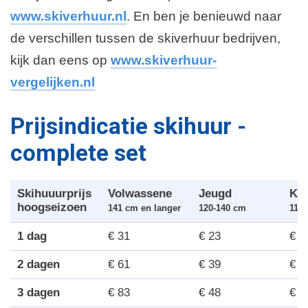
www.skiverhuur.nl
. En ben je benieuwd naar
de verschillen tussen de skiverhuur bedrijven,
kijk dan eens op
www.skiverhuur-
vergelijken.nl
Prijsindicatie skihuur -
complete set
Skihuuurprijs
Volwassene
Jeugd
Ki
hoogseizoen
141 cm en langer
120-140 cm
119 
1 dag
€ 31
€ 23
€ 1
2 dagen
€ 61
€ 39
€ 3
3 dagen
€ 83
€ 48
€ 4