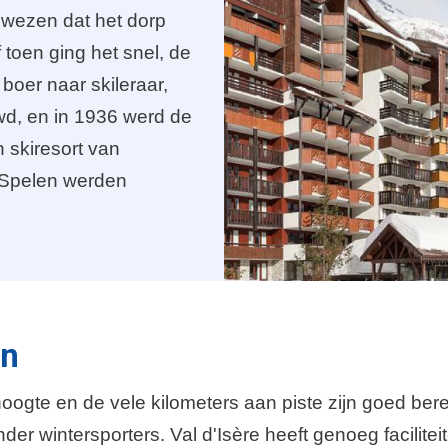
wezen dat het dorp
 toen ging het snel, de
oer naar skileraar,
wd, en in 1936 werd de
n skiresort van
 Spelen werden
ën
 hoogte en de vele kilometers aan piste zijn goed be
nder wintersporters. Val d'Isère heeft genoeg facilite