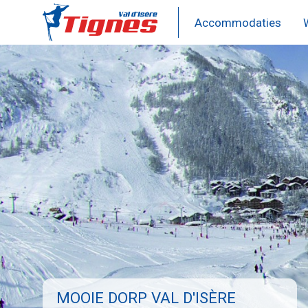
Overslaan
en
Accommodaties
Hoofdmenu
naar
de
Espace
inhoud
gaan
Killy
MOOIE DORP VAL D'ISÈRE