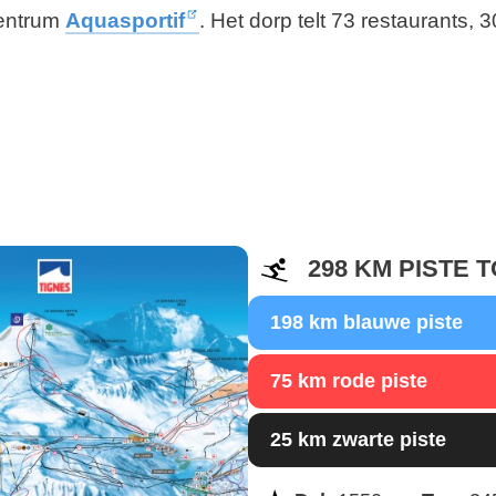
centrum
Aquasportif
. Het dorp telt 73 restaurants,
298 KM PISTE 
198 km blauwe piste
75 km rode piste
25 km zwarte piste