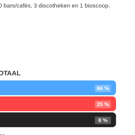
 30 bars/cafés, 3 discotheken en 1 bioscoop.
TOTAAL
66 %
25 %
8 %