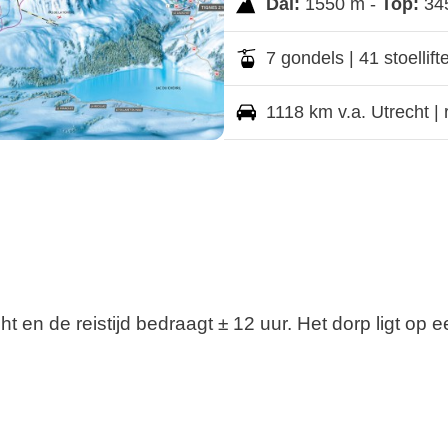
Dal:
1550 m -
Top:
34
7 gondels | 41 stoellift
1118 km v.a. Utrecht | r
echt en de reistijd bedraagt ± 12 uur. Het dorp ligt 